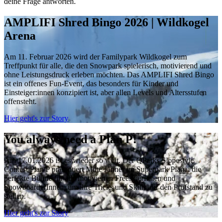
deine Frage antworten.
AMPLIFI Shred Bingo 2026 | Wildkogel
Arena
Am 11. Februar 2026 wird der Familypark Wildkogel zum
Treffpunkt für alle, die den Snowpark spielerisch, motivierend und
ohne Leistungsdruck erleben möchten. Das AMPLIFI Shred Bingo
ist ein offenes Fun-Event, das besonders für Kinder und
Einsteiger:innen konzipiert ist, aber allen Levels und Altersstufen
offensteht.
Hier geht's zur Story
You always need a Plan P!
Am 17.01.2026 ist es wieder so weit. Der QParks Slopestyle
Contest Plan P präsentiert Mitte Jänner im Superpark Planai die
perfekte Bühne für alle motivierten FreeskierInnen und
SnowboarderInnen, um ihre Tricks und Skills auf den Prüfstand zu
stellen.
Hier geht's zur Story