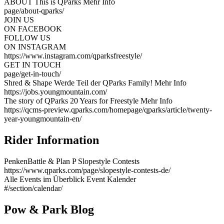
ABOUT
This is QParks
Mehr Info
page/about-qparks/
JOIN US
ON FACEBOOK
FOLLOW US
ON INSTAGRAM
https://www.instagram.com/qparksfreestyle/
GET IN TOUCH
page/get-in-touch/
Shred & Shape
Werde Teil der QParks Family!
Mehr Info
https://jobs.youngmountain.com/
The story of QParks
20 Years for Freestyle
Mehr Info
https://qcms-preview.qparks.com/homepage/qparks/article/twenty-
year-youngmountain-en/
Rider Information
PenkenBattle & Plan P
Slopestyle Contests
https://www.qparks.com/page/slopestyle-contests-de/
Alle Events im Überblick
Event Kalender
#/section/calendar/
Pow & Park Blog