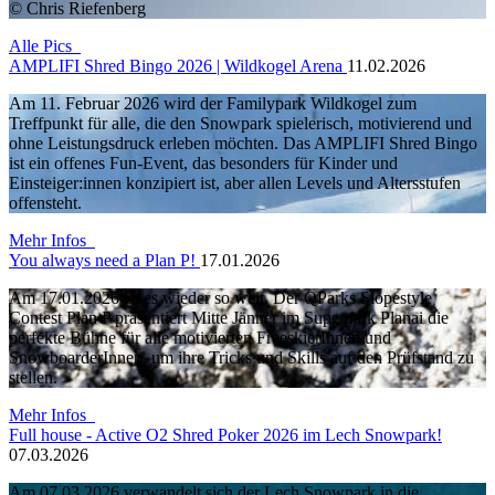
© Chris Riefenberg
Alle Pics
AMPLIFI Shred Bingo 2026 | Wildkogel Arena
11.02.2026
Am 11. Februar 2026 wird der Familypark Wildkogel zum
Treffpunkt für alle, die den Snowpark spielerisch, motivierend und
ohne Leistungsdruck erleben möchten. Das AMPLIFI Shred Bingo
ist ein offenes Fun-Event, das besonders für Kinder und
Einsteiger:innen konzipiert ist, aber allen Levels und Altersstufen
offensteht.
Mehr Infos
You always need a Plan P!
17.01.2026
Am 17.01.2026 ist es wieder so weit. Der QParks Slopestyle
Contest Plan P präsentiert Mitte Jänner im Superpark Planai die
perfekte Bühne für alle motivierten FreeskierInnen und
SnowboarderInnen, um ihre Tricks und Skills auf den Prüfstand zu
stellen.
Mehr Infos
Full house - Active O2 Shred Poker 2026 im Lech Snowpark!
07.03.2026
Am 07.03.2026 verwandelt sich der Lech Snowpark in die