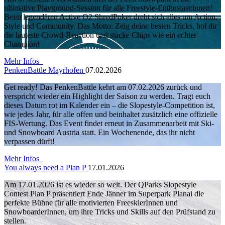
ultimative Playground-Session für alle Freestyle-Enthusiast:innen!
Beim legendären Active O2 ShredPoker dreht sich alles um Action,
Style und Community. Das Motto: Zeig deine besten Tricks, hol dir
die lauteste Crowd-Reaction und stacke Chips wie ein echter
Champion!
Mehr Infos
PenkenBattle Mayrhofen
07.02.2026
Get ready! Das PenkenBattle kehrt am 07.02.2026 zurück und
verspricht wieder ein Highlight der Saison zu werden. Tragt euch
dieses Datum rot im Kalender ein – die Slopestyle-Competition ist,
wie jedes Jahr, für alle offen und beinhaltet zusätzlich eine offizielle
FIS-Wertung. Das Event findet erneut in Zusammenarbeit mit Ski-
und Snowboard Austria statt. Ein Wochenende, das ihr nicht
verpassen dürft!
Mehr Infos
You always need a Plan P
17.01.2026
Am 17.01.2026 ist es wieder so weit. Der QParks Slopestyle
Contest Plan P präsentiert Ende Jänner im Superpark Planai die
perfekte Bühne für alle motivierten FreeskierInnen und
SnowboarderInnen, um ihre Tricks und Skills auf den Prüfstand zu
stellen.