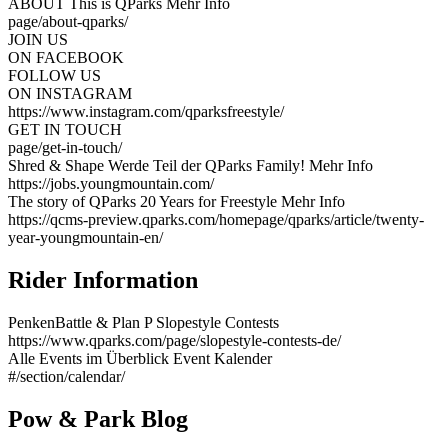
ABOUT
This is QParks
Mehr Info
page/about-qparks/
JOIN US
ON FACEBOOK
FOLLOW US
ON INSTAGRAM
https://www.instagram.com/qparksfreestyle/
GET IN TOUCH
page/get-in-touch/
Shred & Shape
Werde Teil der QParks Family!
Mehr Info
https://jobs.youngmountain.com/
The story of QParks
20 Years for Freestyle
Mehr Info
https://qcms-preview.qparks.com/homepage/qparks/article/twenty-
year-youngmountain-en/
Rider Information
PenkenBattle & Plan P
Slopestyle Contests
https://www.qparks.com/page/slopestyle-contests-de/
Alle Events im Überblick
Event Kalender
#/section/calendar/
Pow & Park Blog