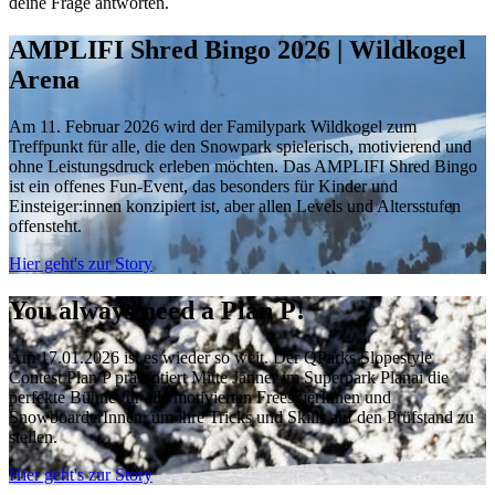
deine Frage antworten.
AMPLIFI Shred Bingo 2026 | Wildkogel
Arena
Am 11. Februar 2026 wird der Familypark Wildkogel zum
Treffpunkt für alle, die den Snowpark spielerisch, motivierend und
ohne Leistungsdruck erleben möchten. Das AMPLIFI Shred Bingo
ist ein offenes Fun-Event, das besonders für Kinder und
Einsteiger:innen konzipiert ist, aber allen Levels und Altersstufen
offensteht.
Hier geht's zur Story
You always need a Plan P!
Am 17.01.2026 ist es wieder so weit. Der QParks Slopestyle
Contest Plan P präsentiert Mitte Jänner im Superpark Planai die
perfekte Bühne für alle motivierten FreeskierInnen und
SnowboarderInnen, um ihre Tricks und Skills auf den Prüfstand zu
stellen.
Hier geht's zur Story