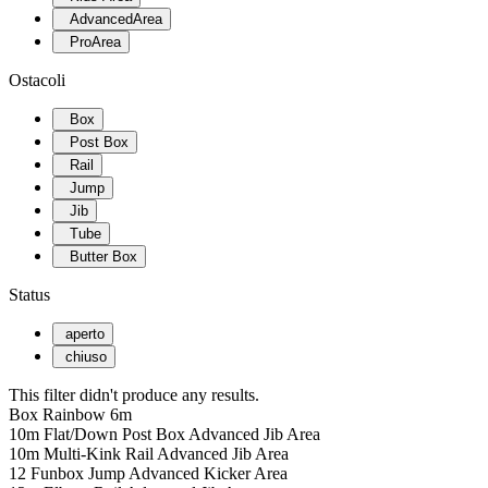
AdvancedArea
ProArea
Ostacoli
Box
Post Box
Rail
Jump
Jib
Tube
Butter Box
Status
aperto
chiuso
This filter didn't produce any results.
Box Rainbow 6m
10m Flat/Down Post Box Advanced Jib Area
10m Multi-Kink Rail Advanced Jib Area
12 Funbox Jump Advanced Kicker Area