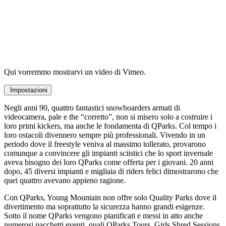
Qui vorremmo mostrarvi un video di Vimeo.
Impostazioni
Negli anni 90, quattro fantastici snowboarders armati di
videocamera, pale e the “corretto”, non si misero solo a costruire i
loro primi kickers, ma anche le fondamenta di QParks. Col tempo i
loro ostacoli divennero sempre più professionali. Vivendo in un
periodo dove il freestyle veniva al massimo tollerato, provarono
comunque a convincere gli impianti sciistici che lo sport invernale
aveva bisogno dei loro QParks come offerta per i giovani. 20 anni
dopo, 45 diversi impianti e migliaia di riders felici dimostrarono che
quei quattro avevano appieno ragione.
Con QParks, Young Mountain non offre solo Quality Parks dove il
divertimento ma soprattutto la sicurezza hanno grandi esigenze.
Sotto il nome QParks vengono pianificati e messi in atto anche
numerosi pacchetti eventi, quali QParks Tours, Girls Shred Sessions