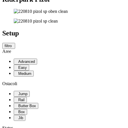
Setup
filtro
Aree
Advanced
Easy
Medium
Ostacoli
Jump
Rail
Butter Box
Box
Jib
Status