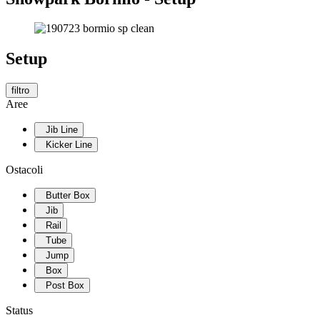
Setup
filtro
Aree
Jib Line
Kicker Line
Ostacoli
Butter Box
Jib
Rail
Tube
Jump
Box
Post Box
Status