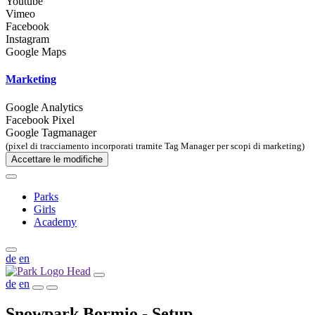
Youtube
Vimeo
Facebook
Instagram
Google Maps
Marketing
Google Analytics
Facebook Pixel
Google Tagmanager
(pixel di tracciamento incorporati tramite Tag Manager per scopi di marketing)
Accettare le modifiche
Parks
Girls
Academy
de
en
de
en
Snowpark Bormio - Setup