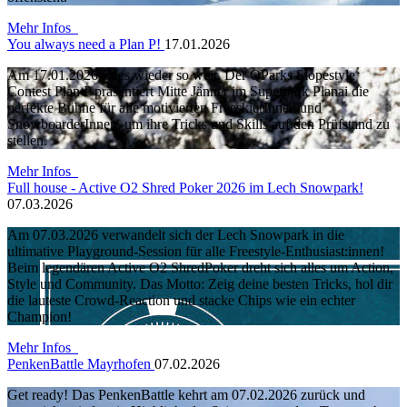
Mehr Infos
You always need a Plan P!
17.01.2026
Am 17.01.2026 ist es wieder so weit. Der QParks Slopestyle
Contest Plan P präsentiert Mitte Jänner im Superpark Planai die
perfekte Bühne für alle motivierten FreeskierInnen und
SnowboarderInnen, um ihre Tricks und Skills auf den Prüfstand zu
stellen.
Mehr Infos
Full house - Active O2 Shred Poker 2026 im Lech Snowpark!
07.03.2026
Am 07.03.2026 verwandelt sich der Lech Snowpark in die
ultimative Playground-Session für alle Freestyle-Enthusiast:innen!
Beim legendären Active O2 ShredPoker dreht sich alles um Action,
Style und Community. Das Motto: Zeig deine besten Tricks, hol dir
die lauteste Crowd-Reaction und stacke Chips wie ein echter
Champion!
Mehr Infos
PenkenBattle Mayrhofen
07.02.2026
Get ready! Das PenkenBattle kehrt am 07.02.2026 zurück und