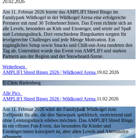
20.02.2026
Am 11. Februar 2026 feierte das AMPLIFI Shred Bingo im
Familypark Wildkogel in der
Wildkogel Arena
eine erfolgreiche
Premiere mit rund 30 Teilnehmer:Innen. Das Event richtete sich an
alle Levels, besonders an Kids und Einsteiger, und setzte auf Spaß
statt Leistungsdruck. Drei verschiedene Bingokarten sorgten für
levelgerechte Challenges und jede Menge Motivation. Ein
zugängliches Setup sowie Snacks und Chill-out-Area rundeten den
Tag ab. Unterstützt wurde das Event von AMPLIFI und starken
Partnern aus der Region und der Snowboard-Szene.
Weiterlesen
AMPLIFI Shred Bingo 2026 | Wildkogel Arena
19.02.2026
© Chris Riefenberg
Alle Pics
AMPLIFI Shred Bingo 2026 | Wildkogel Arena
11.02.2026
Am 11. Februar 2026 wird der Familypark Wildkogel zum
Treffpunkt für alle, die den Snowpark spielerisch, motivierend und
ohne Leistungsdruck erleben möchten. Das AMPLIFI Shred Bingo
ist ein offenes Fun-Event, das besonders für Kinder und
Einsteiger:innen konzipiert ist, aber allen Levels und Altersstufen
offensteht.