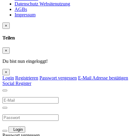
Datenschutz Websitenutzung
AGBs
Impressum
×
Teilen
×
Du bist nun eingeloggt!
×
Login
Registrieren
Passwort vergessen
E-Mail Adresse bestätigen
Social Register
Login
Passwort vergessen