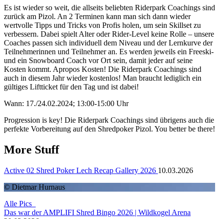
Es ist wieder so weit, die allseits beliebten Riderpark Coachings sind
zurück am Pizol. An 2 Terminen kann man sich dann wieder
wertvolle Tipps und Tricks von Profis holen, um sein Skillset zu
verbessern. Dabei spielt Alter oder Rider-Level keine Rolle – unsere
Coaches passen sich individuell dem Niveau und der Lernkurve der
Teilnehmerinnen und Teilnehmer an. Es werden jeweils ein Freeski-
und ein Snowboard Coach vor Ort sein, damit jeder auf seine
Kosten kommt. Apropos Kosten! Die Riderpark Coachings sind
auch in diesem Jahr wieder kostenlos! Man braucht lediglich ein
gültiges Liftticket für den Tag und ist dabei!
Wann: 17./24.02.2024; 13:00-15:00 Uhr
Progression is key! Die Riderpark Coachings sind übrigens auch die
perfekte Vorbereitung auf den Shredpoker Pizol. You better be there!
More Stuff
Active 02 Shred Poker Lech Recap Gallery 2026
10.03.2026
©️ Dietmar Hurnaus
Alle Pics
Das war der AMPLIFI Shred Bingo 2026 | Wildkogel Arena