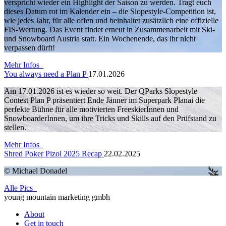
verspricht wieder ein Highlight der Saison zu werden. Tragt euch
dieses Datum rot im Kalender ein – die Slopestyle-Competition ist,
wie jedes Jahr, für alle offen und beinhaltet zusätzlich eine offizielle
FIS-Wertung. Das Event findet erneut in Zusammenarbeit mit Ski-
und Snowboard Austria statt. Ein Wochenende, das ihr nicht
verpassen dürft!
Mehr Infos
You always need a Plan P
17.01.2026
Am 17.01.2026 ist es wieder so weit. Der QParks Slopestyle
Contest Plan P präsentiert Ende Jänner im Superpark Planai die
perfekte Bühne für alle motivierten FreeskierInnen und
SnowboarderInnen, um ihre Tricks und Skills auf den Prüfstand zu
stellen.
Mehr Infos
Shred Poker Pizol 2025 Recap
22.02.2025
© Michael Donadel
Alle Pics
young mountain marketing gmbh
About
Get in touch